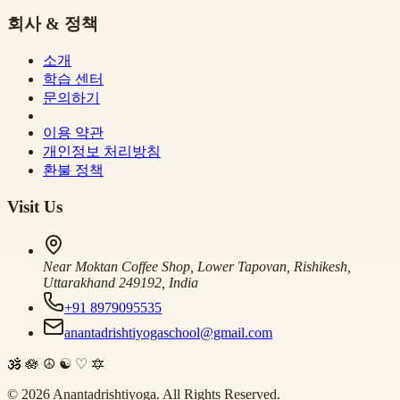
회사 & 정책
소개
학습 센터
문의하기
이용 약관
개인정보 처리방침
환불 정책
Visit Us
Near Moktan Coffee Shop, Lower Tapovan, Rishikesh,
Uttarakhand 249192, India
+91 8979095535
anantadrishtiyogaschool@gmail.com
🕉
🪷
☮
☯
♡
🔯
©
2026
Anantadrishtiyoga.
All Rights Reserved.