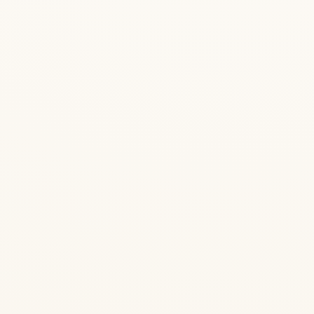
— Bhaja Govindam