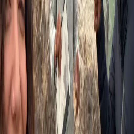
🏔️
12:30 PM
폭포 하이킹 & 철학
🍲
2:00 PM
강변 점심 식사
자연 속 명상
🧘‍♂️
4:00 PM
🙏
5:30 PM
저녁 요가 & 마무리
🍛
7:00 PM
저녁 식사 (1박 옵션)
포함 사항
올인클루시브 당일 패키지
🧘
요가 세션 2회 (프라나야마 & 아사나)
🏔️
폭포 하이킹 & 철학
🧘‍♂️
자연 속 가이드 명상
🥥
아침 & 점심 식사
🍵
환영 차 & 간식
📖
요가 철학 토론