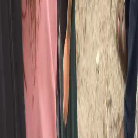
종일 이용 • 올인클루시브
예약 계속하기
안전한 결제
Reserve Your Spot
Choose your start month and complete a quick booking form. We'll
confirm within 24 hours.
Book This Program →
Explore Ancient Wisdom
Deepen your understanding of the yogic sciences
Pranayama
The Science of Breath