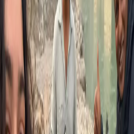
프라나야마 호흡 기법
경치 좋은 폭포 명상
전통 사트빅 식사
평화로운 아쉬람 분위기
하루 전체 체험
당일 일정
하루의 흐름
🍵
7:00 AM
도착 & 환영 차
🌬️
7:30 AM
아침 프라나야마
🥥
9:00 AM
사트빅 아침 식사
🧘
10:00 AM
하타 요가 세션