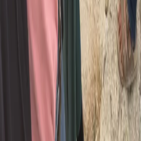
Philosophy
Ancient Wisdom
Rituals
Sacred Fire
Bhakti
Path of Devotion
Teacher Training