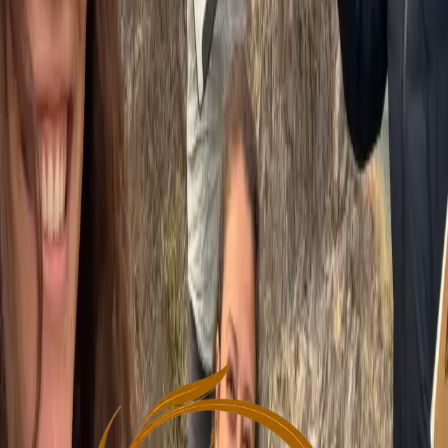
1박 숙박
행복을 연장하십시오! 1박 숙박을 추가하시면 아쉬람의 저녁
사트상과 평화로운 아침 분위기를 경험하실 수 있습니다.
1인실/2인실
저녁 식사 포함
저녁 사트상
아침 하반
추가 옵션
+$50
1인당