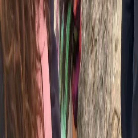
고품질 침구가 갖추어진 편안한 더블 베드
다른 참가자 1인과 공유 (객실당 2인)
에어컨 & 천장 선풍기
온수가 나오는 전용 욕실
나무 책상 & 좌석 공간
매일 객실 정리
1인실