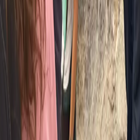
더블 베드가 있는 넓은 객실
완전한 개인 공간
에어컨 & 천장 선풍기
온수가 나오는 전용 욕실
나무 책상, 옷장 & 좌석 공간
매일 객실 정리
1박 숙박은 선택 사항이며 추가 옵션(1인당 +$50)으로 이용 가
능합니다. 저녁 식사와 아침 하반 의식이 포함됩니다.
하루 리트릿
$150
USD