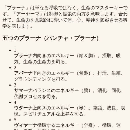
「プラーナ」は単なる呼吸ではなく、生命のマスターキーで
す。「アーヤーマ」は制御と拡張の両方を意味します。合わ
せて、生命力を意識的に導いて体、心、精神を変容させる科
学を表します。
五つのプラーナ（パンチャ・プラーナ）
1
プラーナ
内向きのエネルギー（頭＆胸）。摂取、吸
気、生命の生命力を司る。
2
アパーナ
下向きのエネルギー（骨盤）。排泄、生殖、
グラウンディングを司る。
3
サマーナ
バランスのエネルギー（臍）。消化、同化、
代謝プロセスを司る。
4
ウダーナ
上向きのエネルギー（喉）。発語、成長、表
現、スピリチュアルな上昇を司る。
5
ヴィヤーナ
循環するエネルギー（全身）。循環、運