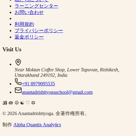
ラーニングセンター
お問い合わせ
利用規約
プライバシーポリシー
返金ポリシー
Visit Us
Near Moktan Coffee Shop, Lower Tapovan, Rishikesh,
Uttarakhand 249192, India
+91 8979095535
anantadrishtiyogaschool@gmail.com
🕉
🪷
☮
☯
♡
🔯
©
2026
Anantadrishtiyoga.
全著作権所有。
制作
Alpha Quantix Analytics