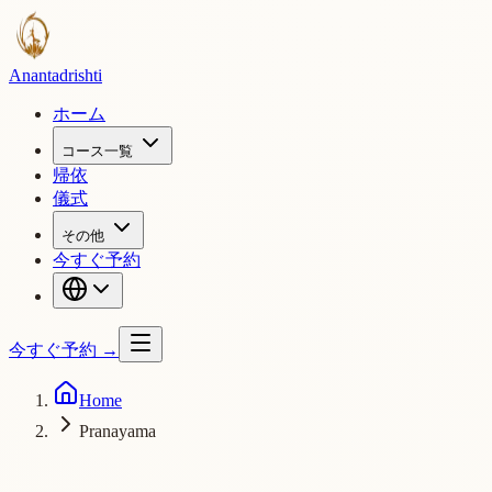
Ananta
drishti
ホーム
コース一覧
帰依
儀式
その他
今すぐ予約
今すぐ予約
→
Home
Pranayama