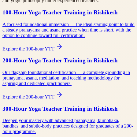
and yogic philosophy under experienced teachers.
100-Hour Yoga Teacher Training in Rishikesh
A focused foundational immersion — the ideal starting point to build
a steady pranayama and asana practice when time is short, with the
option to continue toward full certification.
Explore the 100-hour YTT
200-Hour Yoga Teacher Training in Rishikesh
Our flagship foundational certification — a complete grounding in
pranayama, asana, meditation, and teaching methodology for
aspiring and dedicated practitioners.
Explore the 200-hour YTT
300-Hour Yoga Teacher Training in Rishikesh
Deepen your mastery with advanced pranayama, kumbhaka,
bandhas, and subtle-body practices designed for graduates of a 200-
hour programme.