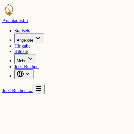
Ananta
drishti
Startseite
Angebote
Hingabe
Rituale
Mehr
Jetzt Buchen
Jetzt Buchen
→