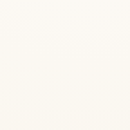
— Bhaja Govindam